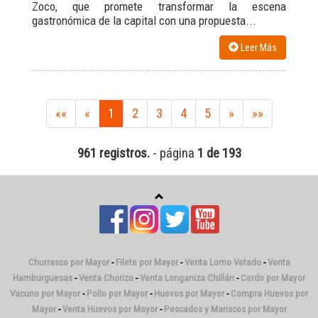
Zoco, que promete transformar la escena
gastronómica de la capital con una propuesta...
Leer Más
««
«
1
2
3
4
5
»
»»
961 registros.
- página
1 de 193
Churrasco por Mayor
-
Filete por Mayor
-
Venta Lomo Vetado
-
Venta
Hamburguesas
-
Venta Chorizo
-
Venta Longaniza Chillán
-
Cerdo por Mayor
Vacuno por Mayor
-
Pollo por Mayor
-
Huevos por Mayor
-
Compra Huevos por
Mayor
-
Venta Huevos por Mayor
-
Pescados y Mariscos por Mayor