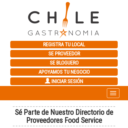
REGISTRA TU LOCAL
SE PROVEEDOR
SE BLOGUERO
APOYAMOS TU NEGOCIO
INICIAR SESIÓN
Toggle
navigation
Sé Parte de Nuestro Directorio de
Proveedores Food Service