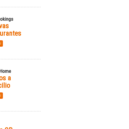
okings
vas
urantes
í
tHome
os a
ilio
í