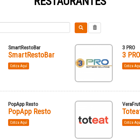
RESTAURANTES
SmartRestoBar
3 PRO
SmartRestoBar
3 PR
Cotiza Aquí
Cotiza Aqu
PopApp Resto
VeraFrut
PopApp Resto
Totea
Cotiza Aquí
Cotiza Aqu