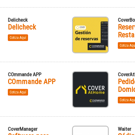
Delicheck
CoverBo
Delicheck
Reser
Resta
Cotiza Aquí
Cotiza Aqu
COmmande APP
CoverA
COmmande APP
Pedid
Domic
Cotiza Aquí
Cotiza Aqu
CoverManager
Waiter