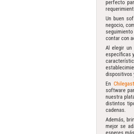
perfecto pa
requerimient
Un buen sof
negocio, com
seguimiento 
contar con a
Al elegir u
específicas 
característ
establecimi
dispositivos
En
Chilegas
software par
nuestra plat
distintos t
cadenas.
Además, bri
mejor se ad
esperes más 