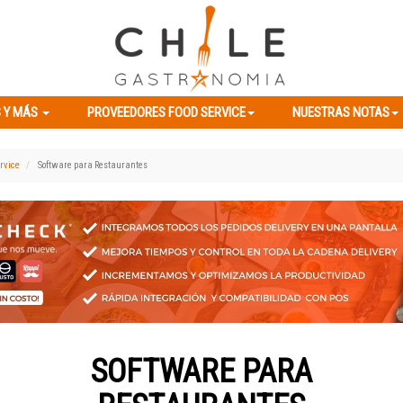
ES Y MÁS
PROVEEDORES FOOD SERVICE
NUESTRAS NOTAS
 Y MÁS
PROVEEDORES FOOD SERVICE
NUESTRAS NOTAS
rvice
Software para Restaurantes
SOFTWARE PARA