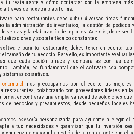
ra tu restaurante y cómo contactar con la empresa más
o a través de nuestra plataforma.
tware para restaurantes debe cubrir diversas áreas funda
o la administración de inventarios, la gestión de pedidos y
de ventas y la elaboración de reportes. Además, debe ser fá
ctualizaciones y soporte técnico constantes.
n software para tu restaurante, debes tener en cuenta tus
y el tamaño de tu negocio. Para ello, es importante evaluar la
icas que cada opción ofrece y compararlas con las de
ento. También, es fundamental que el software sea compat
 y sistemas operativos.
tronomia.cl
, nos preocupamos por ofrecerte las mejores
a restaurantes, colaborando con proveedores líderes en la 
aforma, encontrarás una amplia variedad de soluciones que
ipos de negocios y presupuestos, desde pequeños locales h
ndamos asesoría personalizada para ayudarte a elegir el 
apte a tus necesidades y garantizar que tu inversión sea 
y comienza a mejorar la gestión de tu restaurante con el so