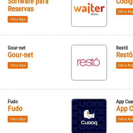
Software para
Códig
Reservas
Cotiza Aqu
Cotiza Aquí
Gour-net
Restô
Gour-net
Restô
Cotiza Aquí
Cotiza Aqu
Fudo
App Cua
Fudo
App 
Cotiza Aquí
Cotiza Aqu