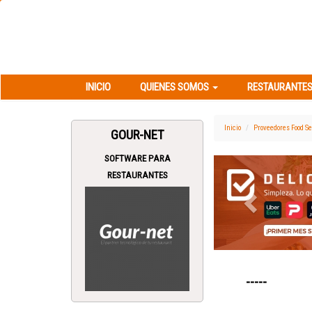
INICIO
QUIENES SOMOS
RESTAURANT
INICIO
QUIENES SOMOS
RESTAURANTES
Inicio
Proveedores Food Se
GOUR-NET
SOFTWARE PARA
Previous
RESTAURANTES
-----