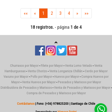
««
«
1
2
3
4
»
»»
18 registros.
- página
1 de 4
Churrasco por Mayor
-
Filete por Mayor
-
Venta Lomo Vetado
-
Venta
Hamburguesas
-
Venta Chorizo
-
Venta Longaniza Chillán
-
Cerdo por Mayor
Vacuno por Mayor
-
Pollo por Mayor
-
Huevos por Mayor
-
Compra Huevos por
Mayor
-
Venta Huevos por Mayor
-
Pescados y Mariscos por Mayor
Distribuidora de Pescados y Mariscos
-
Venta de Pescados y Mariscos por Mayor
-
Compra de Pescados y Mariscos por Mayor
Contáctanos
| Fono: (+56) 978825203 | Santiago de Chile
Desarrollado por
Vilanova Digital