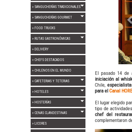
» SANGUCHERÍAS TRADICIONALES
» SANGUCHERÍAS GOURMET
» FOOD TRUCKS
» RUTAS GASTRONÓMICAS
» DELIVERY
» CHEFS DESTACADOS
» CHILENOS EN EL MUNDO
El pasado 14 de a
iniciación al whi
» CAFETERIAS Y TETERIAS
Chile,
especialist
para el
C
anal
HOR
» HOTELES
El lugar elegido pa
» HOSTERÍAS
tipo de actividade
» CENAS CLANDESTINAS
chef del restaur
complementaron de
» LICORES