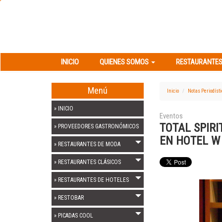
INICIO
QUIENES SOMOS
RESTAURANT
INICIO
QUIENES SOMOS
RESTAURANTES
Menú
Inicio
Notas Periodíst
» INICIO
Eventos
TOTAL SPIR
» PROVEEDORES GASTRONÓMICOS
EN HOTEL W
» RESTAURANTES DE MODA
» RESTAURANTES CLÁSICOS
» RESTAURANTES DE HOTELES
» RESTOBAR
» PICADAS COOL