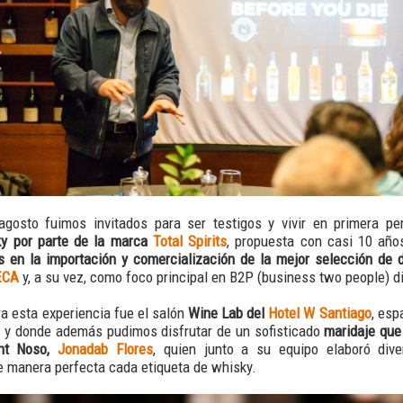
gosto fuimos invitados para ser testigos y vivir en primera p
sky por parte de la marca
Total Spirits
, propuesta con casi 10 año
as en la importación y comercialización de la mejor selección de 
ECA
y, a su vez, como foco principal en B2P (business two people) d
ra esta experiencia fue el salón
Wine Lab del
Hotel W Santiago
, esp
s y donde además pudimos disfrutar de un sofisticado
maridaje que
ant Noso,
Jonadab Flores
, quien junto a su equipo elaboró div
 manera perfecta cada etiqueta de whisky.