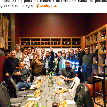
iciones en los próximos meses y con enfoque hacia las person
ngresar a su Instagram
@totalspirits
.