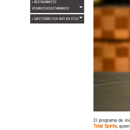
» RESTAURANTES
VEGANOS/VEGETARIANOS
» CAFETERÍAS CON WIFI EN STGO
El programa de in
Total Spirits
, quie