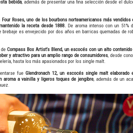
esta bebida
, además de presentar una fina selección desde el dul
.
n
Four Roses, uno de los bourbons norteamericanos más vendidos 
mantenido la receta desde 1888.
De aroma intenso con un 51% d
te brebaje es envejecido por dos años en barricas quemadas de ro
o de
Compass Box Artist’s Blend, un escocés con un alto contenido
beber y atractivo para un amplio rango de consumidores
, desde cono
elería, hasta los más apasionados por los single malt.
sentarse fue
Glendronach 12, un escocés single malt elaborado en
aroma a vainilla y ligeros toques de jengibre
, además de un aca
 nuez.