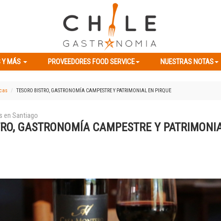
ES Y MÁS
PROVEEDORES FOOD SERVICE
NUESTRAS NOTAS
 Y MÁS
PROVEEDORES FOOD SERVICE
NUESTRAS NOTAS
icas
TESORO BISTRO, GASTRONOMÍA CAMPESTRE Y PATRIMONIAL EN PIRQUE
s en Santiago
TRO, GASTRONOMÍA CAMPESTRE Y PATRIMONI
Previous