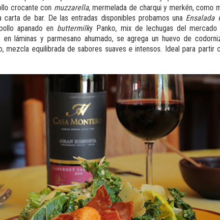
pollo crocante con
muzzarella
, mermelada de charqui y merkén, como m
a carta de bar. De las entradas disponibles probamos una
Ensalada 
 pollo apanado en
buttermilk
y Panko, mix de lechugas del mercado 
e en láminas y parmesano ahumado, se agrega un huevo de codorniz
o, mezcla equilibrada de sabores suaves e intensos. Ideal para partir c