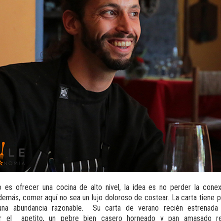
o es ofrecer una cocina de alto nivel, la idea es no perder la conex
emás, comer aquí no sea un lujo doloroso de costear. La carta tiene
 una abundancia razonable. Su carta de verano recién estrenada
rir el apetito, un pebre bien casero horneado y pan amasado r