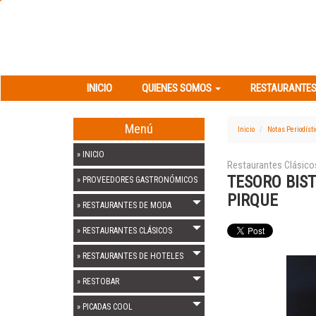
INICIO
QUIENES SOMOS
RESTAURANT
INICIO
QUIENES SOMOS
RESTAURANTES
Menú
Inicio
Notas Periodíst
» INICIO
Restaurantes Clásico
TESORO BIS
» PROVEEDORES GASTRONÓMICOS
PIRQUE
» RESTAURANTES DE MODA
» RESTAURANTES CLÁSICOS
» RESTAURANTES DE HOTELES
» RESTOBAR
» PICADAS COOL