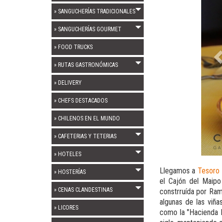
» SANGUCHERÍAS TRADICIONALES
» SANGUCHERÍAS GOURMET
» FOOD TRUCKS
» RUTAS GASTRONÓMICAS
» DELIVERY
» CHEFS DESTACADOS
» CHILENOS EN EL MUNDO
» CAFETERIAS Y TETERIAS
» HOTELES
Llegamos a
Tesoro 
» HOSTERÍAS
el Cajón del Maip
» CENAS CLANDESTINAS
constrruída por Ram
algunas de las viñ
» LICORES
como la "Hacienda 