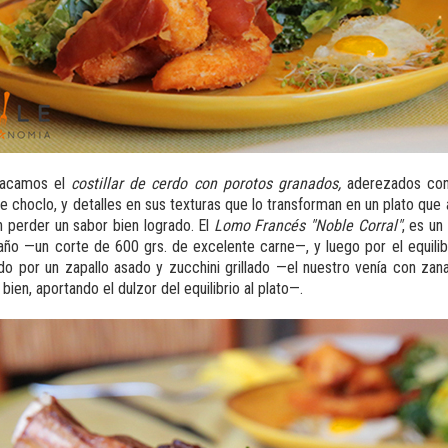
tacamos el
costillar de cerdo con porotos granados,
aderezados con
choclo, y detalles en sus texturas que lo transforman en un plato que a 
n perder un sabor bien logrado. El
Lomo Francés "Noble Corral"
, es un 
ño —un corte de 600 grs. de excelente carne—, y luego por el equilib
o por un zapallo asado y zucchini grillado —el nuestro venía con zanah
bien, aportando el dulzor del equilibrio al plato—.