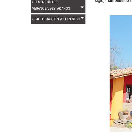
siglo, manteniendo c
» RESTAURANTES
VEGANOS/VEGETARIANOS
» CAFETERÍAS CON WIFI EN STGO