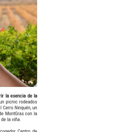
ir la esencia de la
un picnic rodeados
l Cerro Ninquén, un
 de MontGras con la
 de la viña.
acogedor Centro de