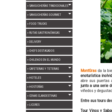
» SANGUCHERÍAS TRADICIONALES
» SANGUCHERÍAS GOURMET
» FOOD TRUCKS
» RUTAS GASTRONÓMICAS
» DELIVERY
» CHEFS DESTACADOS
» CHILENOS EN EL MUNDO
MontGras
da la bie
» CAFETERIAS Y TETERIAS
enoturística inolv
abre sus puertas 
» HOTELES
junto a una serie d
» HOSTERÍAS
viñedos y degustaci
» CENAS CLANDESTINAS
Entre sus tours des
» LICORES
Tour Vinos y Sabo