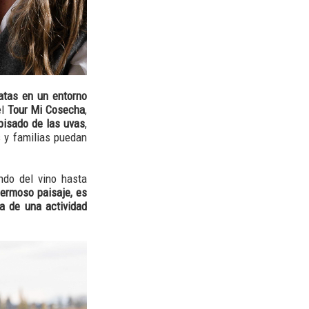
atas en un entorno
el
Tour Mi Cosecha
,
 pisado de las uvas
,
s y familias puedan
ndo del vino hasta
hermoso paisaje, es
ca de una actividad