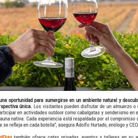
una oportunidad para sumergirse en un ambiente natural y descubr
spectiva única.
Los visitantes pueden disfrutar de un almuerzo o 
participar en actividades outdoor como cabalgatas y senderismo en e
 fauna nativa. Cada experiencia está respaldada por el compromiso
e se refleja en cada botella”, asegura Adolfo Hurtado, enólogo y CEO
tGras
también ofrece catas privadas, eventos y talleres en su 