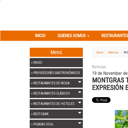
INICIO
QUIENES SOMOS
RESTAURANT
INICIO
QUIENES SOMOS
RESTAURANTES
Menú
Inicio
Noticias
MO
» INICIO
Noticias
19 de November de
» PROVEEDORES GASTRONÓMICOS
MONTGRAS T
» RESTAURANTES DE MODA
EXPRESIÓN 
» RESTAURANTES CLÁSICOS
» RESTAURANTES DE HOTELES
» RESTOBAR
» PICADAS COOL