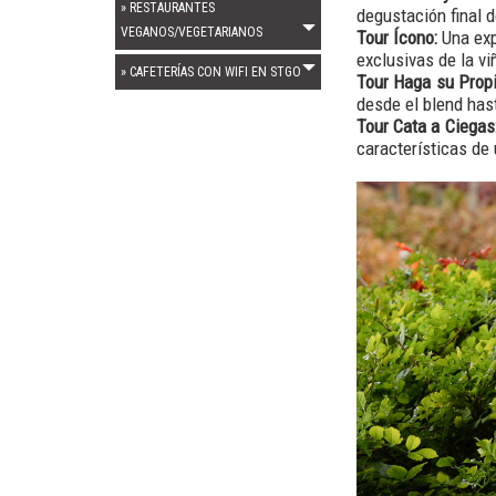
degustación final
» RESTAURANTES
Tour Ícono:
Una exp
VEGANOS/VEGETARIANOS
exclusivas de la vi
Tour Haga su Propi
» CAFETERÍAS CON WIFI EN STGO
desde el blend has
Tour Cata a Ciegas
características de