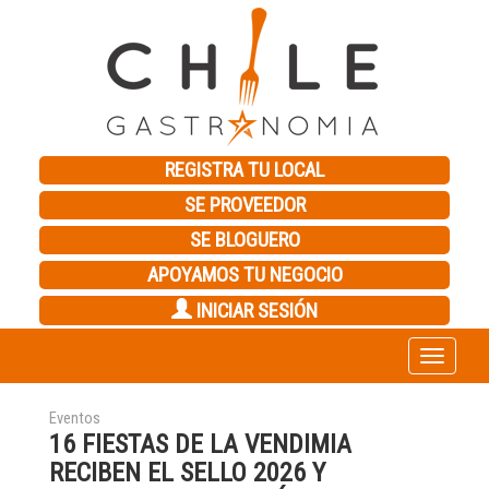
REGISTRA TU LOCAL
SE PROVEEDOR
SE BLOGUERO
APOYAMOS TU NEGOCIO
INICIAR SESIÓN
Toggle
navigation
Eventos
16 FIESTAS DE LA VENDIMIA
RECIBEN EL SELLO 2026 Y