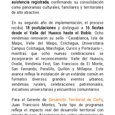
asistencia registrada
, confirmando su consolidación
como panoramas culturales, familiares y territoriales
de alto atractivo.
En su segundo año de implementación, el proceso
recibió
18 postulaciones
y distinguió a
16 fiestas
desde el Valle del Huasco hasta el Biobío
. Ocho
vendimias renovaron su sello —Casablanca, Isla de
Maipo, Valle del Maipo, Colchagua, Universitaria
Campus Colchagua, Marchigüe, Curicó y Portezuelo—,
mientras que ocho nuevas celebraciones se
incorporaron al reconocimiento: Valle del Huasco,
Ovalle, Vendimia Fest, San Francisco de El Monte,
San Fernando, Peralillo, Quillón y Millapoa. Este
avance refleja la instalación de un estándar común en
formatos diversos: grandes eventos urbanos,
vendimias rurales, celebraciones patrimoniales,
iniciativas universitarias y encuentros comunitarios.
Para el Gerente de
Desarrollo Territorial de Corfo
,
Juan Francisco Montes, “este tipo de programas
refleja el impacto real del desarrollo territorial con
mirada de país. Al potenciar los valles vitivinícolas de