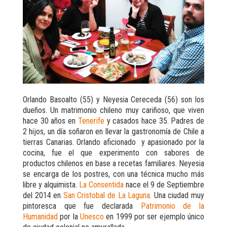
Orlando Basoalto (55) y Neyesia Cereceda (56) son los
dueños. Un matrimonio chileno muy cariñoso, que viven
hace 30 años en
Tenerife
y casados hace 35. Padres de
2 hijos, un día soñaron en llevar la gastronomía de Chile a
tierras Canarias. Orlando aficionado y apasionado por la
cocina, fue el que experimento con sabores de
productos chilenos en base a recetas familiares. Neyesia
se encarga de los postres, con una técnica mucho más
libre y alquimista.
La Consentida
nace el 9 de Septiembre
del 2014 en
San Cristobal de La Laguna
. Una ciudad muy
pintoresca que fue declarada
Patrimonio de la
Humanidad
por la
Unesco
en 1999 por ser ejemplo único