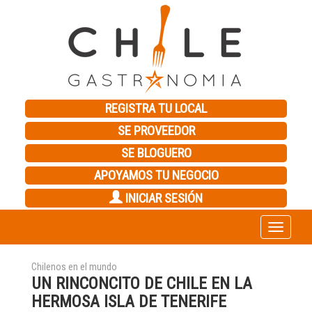
REGISTRA TU LOCAL
SE PROVEEDOR
SE BLOGUERO
APOYAMOS TU NEGOCIO
INICIAR SESIÓN
Toggle
navigation
Chilenos en el mundo
UN RINCONCITO DE CHILE EN LA
HERMOSA ISLA DE TENERIFE