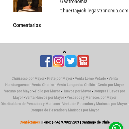
Gastronomía
t.huerta@chilegastronomia.com
Comentarios
Churrasco por Mayor
-
Filete por Mayor
-
Venta Lomo Vetado
-
Venta
Hamburguesas
-
Venta Chorizo
-
Venta Longaniza Chillán
-
Cerdo por Mayor
Vacuno por Mayor
-
Pollo por Mayor
-
Huevos por Mayor
-
Compra Huevos por
Mayor
-
Venta Huevos por Mayor
-
Pescados y Mariscos por Mayor
Distribuidora de Pescados y Mariscos
-
Venta de Pescados y Mariscos por Mayor
-
Compra de Pescados y Mariscos por Mayor
Contáctanos
| Fono: (+56) 978825203 | Santiago de Chile