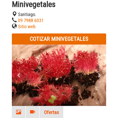
Minivegetales
Santiago.
09 7988 6031
Sitio web
COTIZAR MINIVEGETALES
Previous
Next
Ofertas