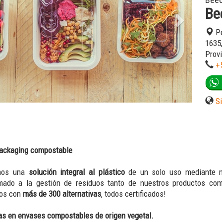
Beec
Be
Pé
1635,
Prov
+
S
Packaging compostable
mos una
solución integral al plástico
de un solo uso mediante n
mado a la gestión de residuos tanto de nuestros productos com
mos con
más de 300 alternativas
, todos certificados!
as en envases compostables de origen vegetal.