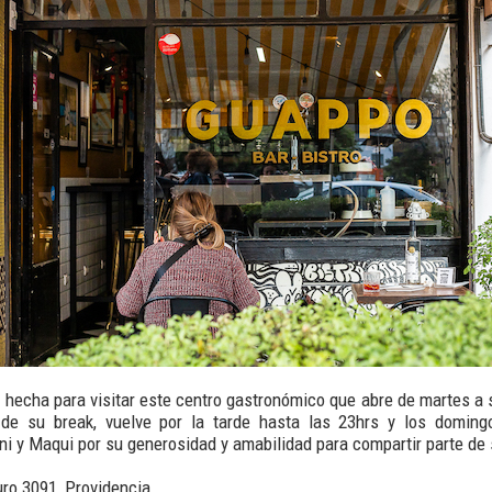
n hecha para visitar este centro gastronómico que abre de martes a 
de su break, vuelve por la tarde hasta las 23hrs y los doming
 y Maqui por su generosidad y amabilidad para compartir parte de
uro 3091, Providencia.