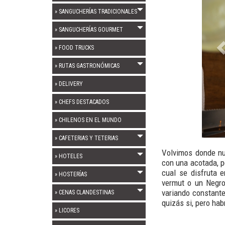
» SANGUCHERÍAS TRADICIONALES
» SANGUCHERÍAS GOURMET
» FOOD TRUCKS
» RUTAS GASTRONÓMICAS
» DELIVERY
» CHEFS DESTACADOS
» CHILENOS EN EL MUNDO
» CAFETERIAS Y TETERIAS
Volvimos donde n
» HOTELES
con una acotada, p
cual se disfruta 
» HOSTERÍAS
vermut o un Negro
variando constante
» CENAS CLANDESTINAS
quizás si, pero hab
» LICORES