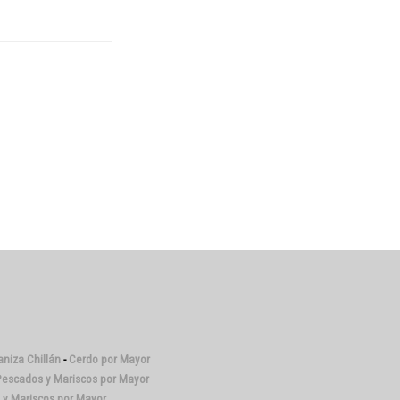
niza Chillán
-
Cerdo por Mayor
escados y Mariscos por Mayor
y Mariscos por Mayor