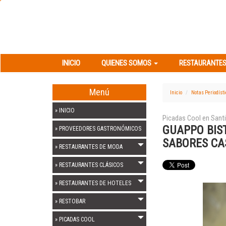
INICIO
QUIENES SOMOS
RESTAURANT
INICIO
QUIENES SOMOS
RESTAURANTES
Menú
Inicio
Notas Periodíst
» INICIO
Picadas Cool en Sant
GUAPPO BIST
» PROVEEDORES GASTRONÓMICOS
SABORES CA
» RESTAURANTES DE MODA
» RESTAURANTES CLÁSICOS
» RESTAURANTES DE HOTELES
» RESTOBAR
» PICADAS COOL