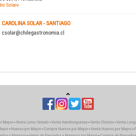
dio Solare
CAROLINA SOLAR - SANTIAGO
csolar@chilegastronomia.cl
or Mayor
-
Venta Lomo Vetado
-
Venta Hamburguesas
-
Venta Chorizo
-
Venta Longa
Mayor
-
Huevos por Mayor
-
Compra Huevos por Mayor
-
Venta Huevos por Mayor
-
P
cados y Mariscos
-
Venta de Pescados y Mariscos por Mayor
-
Compra de Pescados 