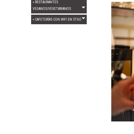
» RESTAURANTES
VEGANOS/VEGETARIANOS
» CAFETERÍAS CON WIFI EN STGO