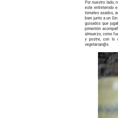
Por nuestro lado, 
este entretenido e
tomates asados, a
bien junto a un Gi
guisados que juga
pimentón acompaña
almuerzo, como fue
y postre, con lo
vegetarian@s.