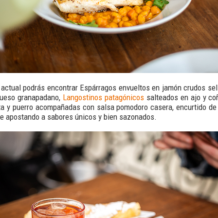
 actual podrás encontrar Espárragos envueltos en jamón crudos se
 queso granapadano,
Langostinos patagónicos
salteados en ajo y co
ta y puerro acompañadas con salsa pomodoro casera, encurtido de 
re apostando a sabores únicos y bien sazonados.