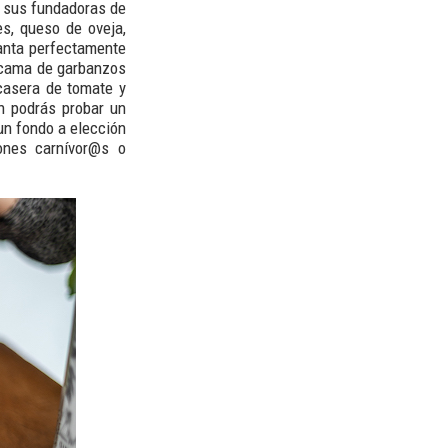
e sus fundadoras de
es, queso de oveja,
anta perfectamente
 cama de garbanzos
casera de tomate y
n podrás probar un
un fondo a elección
ones carnívor@s o