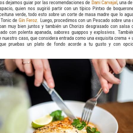
nos dejamos guiar por las recomendaciones de
Dani Carvajal
, una d
spacio, quien nos sugirió partir con un típico Pintxo de boqueron
ceituna verde, todo esto sobre un corte de masa madre que lo agu
n Tonic de
Gin Feroz
. Luego, procedimos con un Pescado sobre una
ban muy bien juntos y también un Chorizo desgrasado con salsa 
do con polenta apanada, sabores guappos y explosivos. Tambié
 nuestro caso, que considera entrada como una exquisita crema + 
 que pruebas un plato de fondo acorde a tu gusto y con opci