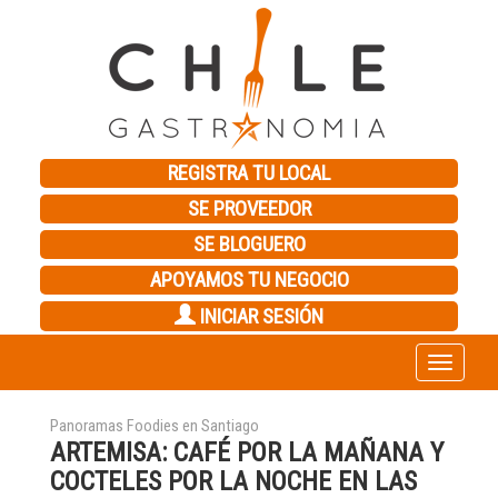
REGISTRA TU LOCAL
SE PROVEEDOR
SE BLOGUERO
APOYAMOS TU NEGOCIO
INICIAR SESIÓN
Toggle
navigation
Panoramas Foodies en Santiago
ARTEMISA: CAFÉ POR LA MAÑANA Y
COCTELES POR LA NOCHE EN LAS