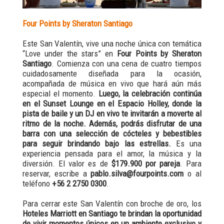
Four Points by Sheraton Santiago
Este San Valentín, vive una noche única con temática
“Love under the stars” en
Four Points by Sheraton
Santiago
. Comienza con una cena de cuatro tiempos
cuidadosamente diseñada para la ocasión,
acompañada de música en vivo que hará aún más
especial el momento.
Luego, la celebración continúa
en el Sunset Lounge en el Espacio Holley, donde la
pista de baile y un DJ en vivo te invitarán a moverte al
ritmo de la noche. Además, podrás disfrutar de una
barra con una selección de cócteles y bebestibles
para seguir brindando bajo las estrellas.
Es una
experiencia pensada para el amor, la música y la
diversión. El valor es de
$179.900 por pareja
. Para
reservar, escribe a
pablo.silva@fourpoints.com
o al
teléfono
+56 2 2750 0300
.
Para cerrar este San Valentín con broche de oro, los
Hoteles Marriott en Santiago te brindan la oportunidad
de vivir momentos únicos en un ambiente exclusivo y