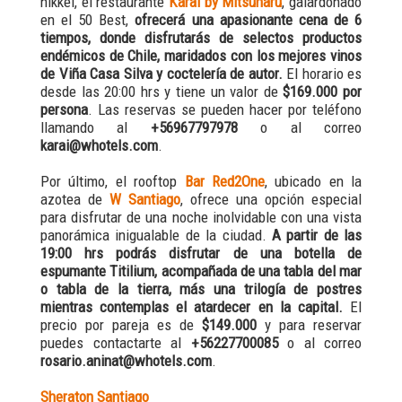
nikkei, el restaurante
Karai by Mitsuharu
, galardonado
en el 50 Best,
ofrecerá una apasionante cena de 6
tiempos, donde disfrutarás de selectos productos
endémicos de Chile, maridados con los mejores vinos
de Viña Casa Silva y coctelería de autor.
El horario es
desde las 20:00 hrs y tiene un valor de
$169.000 por
persona
. Las reservas se pueden hacer por teléfono
llamando al
+56967797978
o al correo
karai@whotels.com
.
Por último, el rooftop
Bar Red2One
, ubicado en la
azotea de
W Santiago
, ofrece una opción especial
para disfrutar de una noche inolvidable con una vista
panorámica inigualable de la ciudad.
A partir de las
19:00 hrs podrás disfrutar de una botella de
espumante Titilium, acompañada de una tabla del mar
o tabla de la tierra, más una trilogía de postres
mientras contemplas el atardecer en la capital.
El
precio por pareja es de
$149.000
y para reservar
puedes contactarte al
+56227700085
o al correo
rosario.aninat@whotels.com
.
Sheraton Santiago