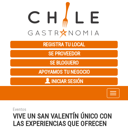
REGISTRA TU LOCAL
SE PROVEEDOR
SE BLOGUERO
APOYAMOS TU NEGOCIO
INICIAR SESIÓN
Toggle
navigation
Eventos
VIVE UN SAN VALENTÍN ÚNICO CON
LAS EXPERIENCIAS QUE OFRECEN