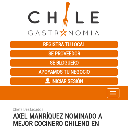
REGISTRA TU LOCAL
SE PROVEEDOR
SE BLOGUERO
APOYAMOS TU NEGOCIO
INICIAR SESIÓN
Toggle
navigation
Chefs Destacados
AXEL MANRÍQUEZ NOMINADO A
MEJOR COCINERO CHILENO EN