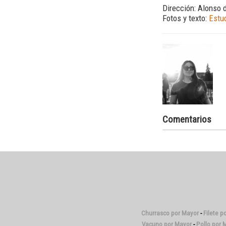
Dirección: Alonso 
Fotos y texto:
Estu
Comentarios
Churrasco por Mayor
-
Filete p
Vacuno por Mayor
-
Pollo por 