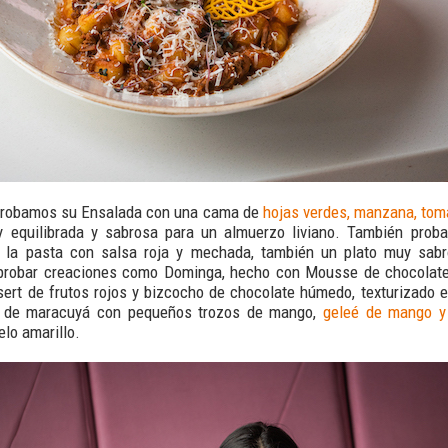
 probamos su Ensalada con una cama de
hojas verdes, manzana, tom
 equilibrada y sabrosa para un almuerzo liviano. También pro
 la pasta con salsa roja y mechada, también un plato muy sabr
 probar creaciones como Dominga, hecho con Mousse de chocolat
insert de frutos rojos y bizcocho de chocolate húmedo, texturizado e
 de maracuyá con pequeños trozos de mango,
geleé de mango y
elo amarillo.