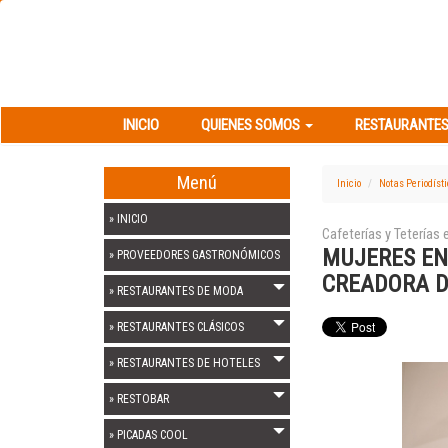
INICIO
QUIENES SOMOS
RESTAURANT
INICIO
QUIENES SOMOS
RESTAURANTES
Menú
Inicio
Notas Periodíst
» INICIO
Cafeterías y Teterías
MUJERES EN
» PROVEEDORES GASTRONÓMICOS
CREADORA D
» RESTAURANTES DE MODA
» RESTAURANTES CLÁSICOS
» RESTAURANTES DE HOTELES
» RESTOBAR
» PICADAS COOL