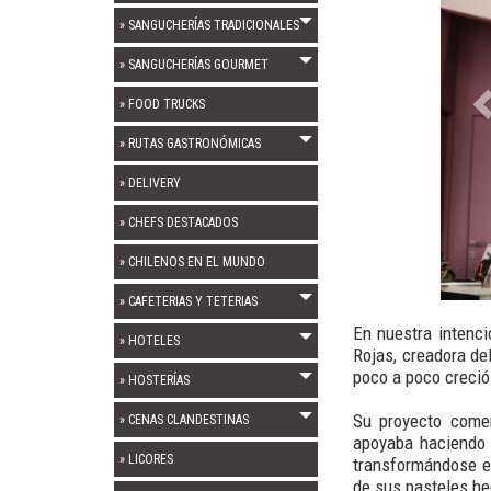
» SANGUCHERÍAS TRADICIONALES
» SANGUCHERÍAS GOURMET
» FOOD TRUCKS
» RUTAS GASTRONÓMICAS
» DELIVERY
» CHEFS DESTACADOS
» CHILENOS EN EL MUNDO
» CAFETERIAS Y TETERIAS
En nuestra intenc
» HOTELES
Rojas, creadora de
poco a poco creció
» HOSTERÍAS
Su proyecto comen
» CENAS CLANDESTINAS
apoyaba haciendo 
» LICORES
transformándose 
de sus pasteles h