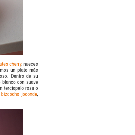
ates cherry
, nueces
bamos un plato más
oso. Dentro de su
e blanco con suave
n terciopelo rosa o
 bizcocho joconde
,