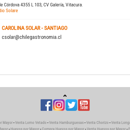
de Córdova 4355 L 103, CV Galería, Vitacura.
dio Solare
CAROLINA SOLAR - SANTIAGO
csolar@chilegastronomia.cl
or Mayor
-
Venta Lomo Vetado
-
Venta Hamburguesas
-
Venta Chorizo
-
Venta Longa
Mayor
-
Huevos por Mayor
-
Compra Huevos por Mayor
-
Venta Huevos por Mayor
-
P