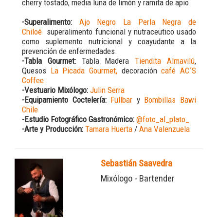
cherry tostado, media luna de limón y ramita de apio.
-Superalimento:
Ajo Negro La Perla Negra de
Chiloé
superalimento funcional y nutraceutico usado
como suplemento nutricional y coayudante a la
prevención de enfermedades.
-Tabla Gourmet:
Tabla Madera
Tiendita Almavilú
,
Quesos
La Picada Gourmet,
decoración
café AC´S
Coffee.
-Vestuario Mixólogo:
Julin Serra
-Equipamiento Coctelería:
Fullbar
y
Bombillas Bawi
Chile
-Estudio Fotográfico Gastronómico:
@foto_al_plato_
-Arte y Producción:
Tamara Huerta
/
Ana Valenzuela
Sebastián Saavedra
Mixólogo - Bartender