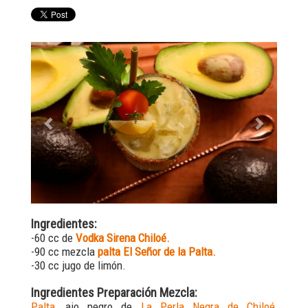
Previous
Next
Ingredientes:
-60 cc de
Vodka Sirena Chiloé.
-90 cc mezcla
palta El Señor de la Palta.
-30 cc jugo de limón.
Ingredientes Preparación Mezcla:
Palta
, ajo negro de
La Perla Negra de Chiloé,