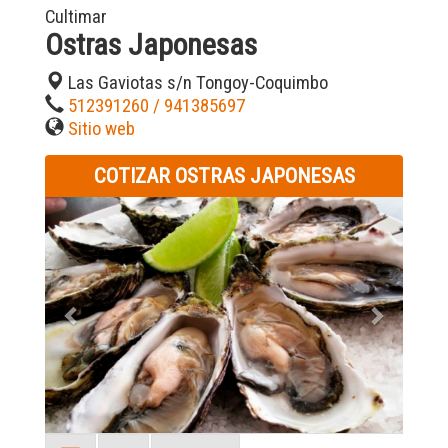
Cultimar
Ostras Japonesas
Las Gaviotas s/n Tongoy-Coquimbo
512391260 / 941385697
Sitio web
COTIZAR OSTRAS JAPONESAS
Previous
Next