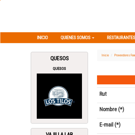
INICIO
QUIENES SOMOS
RESTAURANT
INICIO
QUIENES SOMOS
RESTAURANTES
Inicio
Proveedores Foo
QUESOS
QUESOS
Rut
Nombre (*)
E-mail (*)
VAJILLA LAB