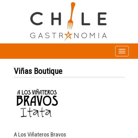
Toggle
navigation
Viñas Boutique
A Los Viñateros Bravos