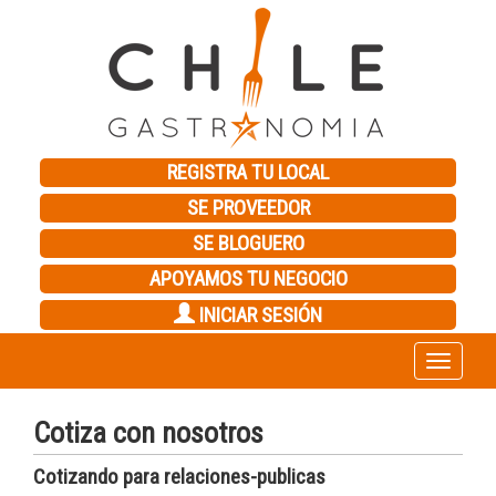
REGISTRA TU LOCAL
SE PROVEEDOR
SE BLOGUERO
APOYAMOS TU NEGOCIO
INICIAR SESIÓN
Toggle
navigation
Cotiza con nosotros
Cotizando para relaciones-publicas